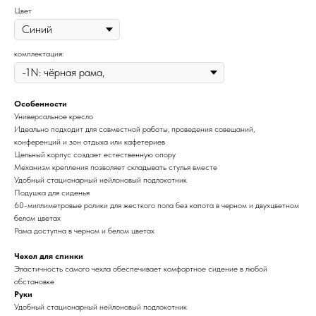
Цвет
комплектация:
Особенности
Универсальное кресло
Идеально подходит для совместной работы, проведения совещаний,
конференций и зон отдыха или кафетериев
Цельный корпус создает естественную опору
Механизм крепления позволяет складывать стулья вместе
Удобный стационарный нейлоновый подлокотник
Подушка для сиденья
60-миллиметровые ролики для жесткого пола без капота в черном и двухцветном
белом цветах
Рама доступна в черном и белом цветах
Чехол для спинки
Эластичность самого чехла обеспечивает комфортное сидение в любой
обстановке
Руки
Удобный стационарный нейлоновый подлокотник