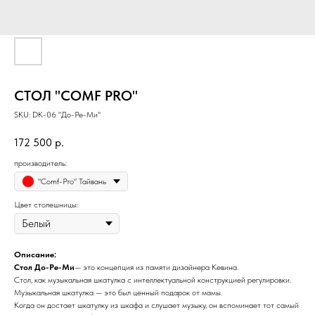
СТОЛ "COMF PRO"
SKU:
DK-06 "До-Ре-Ми"
172 500
р.
производитель:
"Comf-Pro" Тайвань
Цвет столешницы:
Описание:
Стол До-Ре-Ми
— это концепция из памяти дизайнера Кевина.
Стол, как музыкальная шкатулка с интеллектуальной конструкцией регулировки.
Музыкальная шкатулка — это был ценный подарок от мамы.
Когда он достает шкатулку из шкафа и слушает музыку, он вспоминает тот самый