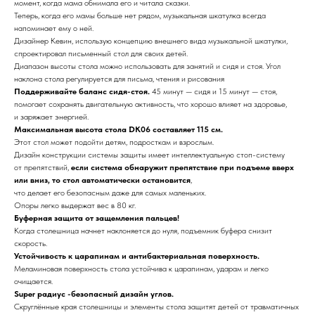
момент, когда мама обнимала его и читала сказки.
Теперь, когда его мамы больше нет рядом, музыкальная шкатулка всегда
напоминает ему о ней.
Дизайнер Кевин, использую концепцию внешнего вида музыкальной шкатулки,
спроектировал письменный стол для своих детей.
Диапазон высоты стола можно использовать для занятий и сидя и стоя. Угол
наклона стола регулируется для письма, чтения и рисования
Поддерживайте баланс сидя-стоя.
45 минут — сидя и 15 минут — стоя,
помогает сохранять двигательную активность, что хорошо влияет на здоровье,
и заряжает энергией.
Максимальная высота стола DK06 составляет 115 см.
Этот стол может подойти детям, подросткам и взрослым.
Дизайн конструкции системы защиты имеет интеллектуальную стоп-систему
от препятствий,
если система обнаружит препятствие при подъеме вверх
или вниз, то стол автоматически остановится
,
что делает его безопасным даже для самых маленьких.
Опоры легко выдержат вес в 80 кг.
Буферная защита от защемления пальцев!
Когда столешница начнет наклоняется до нуля, подъемник буфера снизит
скорость.
Устойчивость к царапинам и антибактериальная поверхность.
Меламиновая поверхность стола устойчива к царапинам, ударам и легко
очищается.
Super радиус -безопасный дизайн углов.
Скруглённые края столешницы и элементы стола защитят детей от травматичных